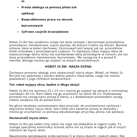
m
Prosta obsługa za pomocą pilota lub
aplikacji
Bezproblemowa praca na oknach
bezramowych
Cyfrowe czujniki krawędziowe
Hobot 2s 8m bez problemu umyje też duże ramowe i bezramowe przeszklenia
prostokątne, nieotwierane, często wysoko, do których trudno się dostać. Barierki
szklane, okna w połaci dachowej. Zastosowań jest więcej jak np. przeszklone
klatki schodowe z prostokątnymi szybami. To najlepszy robot myjący okna do
nowoczesnego domu, który ma standardowe okna prostokątne w ramach, ale też
duże przeszklenia nieotwierane, bezramowe. Ma zasięg nie 4 a ponad 8
metrów, dlatego możesz go używać na dużych przeszkleniach.
HOBOT 2S 8M - NASZA OCENA:
Zachwyca prostota obsługi, oraz skuteczność mycia okien. Widać, że Hobot 2s
8m jest tez wykonany z bardzo dobrej jakości materiałów, czego nie można
powiedzieć o jego chińskich konkurentach.
Ten robot myjący okna, będzie ci długo służyć
Hobot 2s 8m ma wymiary 23 x 23 cm i można go używać na oknach o minimalnej
szerokości 40 cm. Nam udało się go uruchomić na oknie 38 cm. Podstawowy
przewód ma zasięg nieco ponad 4 metry, a z dodatkowym przewodem zasięg
robota zwiększa się do ponad 8,5m.
Na górze obudowy zamontowano dwa przyciski: do uruchamiania zasilania i
włączenia funkcji mycia okna. Sam robot jest banalnie prosty w obsłudze i
można go uruchamiać za pomocą wbudowanego przycisku, pilota, lub aplikacji.
Skuteczność mycia okien.
Hobot 2s 8m jak żaden inny robot nie myje tak dokładnie w rogach szyby. To
zasługa specjalnej konstrukcji ścierek, które nie są ścięte w rogach jak w innych
robotach do mycia okien.
Dwustronne spryskiwanie szyby pomoże Ci w myciu dużych i małych okien. Nie