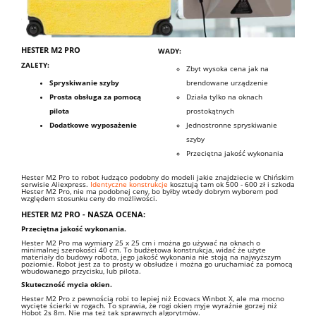
HESTER M2 PRO
WADY:
ZALETY:
Zbyt wysoka cena jak na
Spryskiwanie szyby
brendowane urządzenie
Prosta obsługa za pomocą
Działa tylko na oknach
pilota
prostokątnych
Dodatkowe wyposażenie
Jednostronne spryskiwanie
szyby
Przeciętna jakość wykonania
Hester M2 Pro to robot łudząco podobny do modeli jakie znajdziecie w Chińskim
serwisie Aliexpress.
Identyczne konstrukcje
kosztują tam ok 500 - 600 zł i szkoda
Hester M2 Pro, nie ma podobnej ceny, bo byłby wtedy dobrym wyborem pod
względem stosunku ceny do możliwości.
HESTER M2 PRO
- NASZA OCENA:
Przeciętna jakość wykonania.
Hester M2 Pro ma wymiary 25 x 25 cm i można go używać na oknach o
minimalnej szerokości 40 cm. To budżetowa konstrukcja, widać że użyte
materiały do budowy robota, jego jakość wykonania nie stoją na najwyższym
poziomie. Robot jest za to
prosty w obsłudze i można go uruchamiać za pomocą
wbudowanego przycisku, lub pilota.
Skuteczność mycia okien.
Hester M2 Pro z pewnością robi to lepiej niż Ecovacs Winbot X, ale ma mocno
wycięte ścierki w rogach. To sprawia, że rogi okien myje wyraźnie gorzej niż
Hobot 2s 8m. Nie ma też tak sprawnych algorytmów.