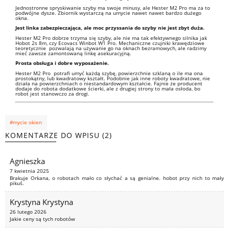
Jednostronne spryskiwanie szyby ma swoje minusy, ale Hester M2 Pro ma za to
podwójne dysze. Zbiornik wystarczą na umycie nawet nawet bardzo dużego
okna.
Jest linka zabezpieczająca, ale moc przyssania do szyby nie jest zbyt duża.
Hester M2 Pro dobrze trzyma się szyby, ale nie ma tak efektywnego silnika jak
Hobot 2s 8m, czy Ecovacs Winbot W1 Pro. Mechaniczne czujniki krawędziowe
teoretycznie pozwalają na używanie go na oknach bezramowych, ale radzimy
mieć zawsze zamontowaną linkę asekuracyjną.
Prosta obsługa i dobre wyposażenie.
Hester M2 Pro potrafi umyć każdą szybę, powierzchnie szklaną o ile ma ona
prostokątny, lub kwadratowy kształt. Podobnie jak inne roboty kwadratowe, nie
działa na powierzchniach o niestandardowym kształcie. Fajnie że producent
dodaje do robota dodatkowe ścierki, ale z drugiej strony to mała osłoda, bo
robot jest stanowczo za drogi.
#mycie okien
KOMENTARZE DO WPISU (2)
Agnieszka
7 kwietnia 2025
Brakuje Orkana, o robotach mało co słychać a są genialne. hobot przy nich to mały
pikuś.
Krystyna Krystyna
26 lutego 2026
Jakie ceny są tych robotów