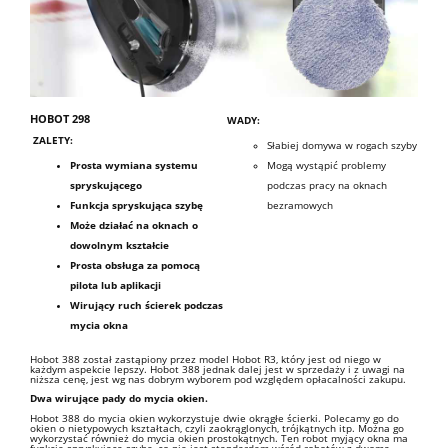
HOBOT 298
WADY:
ZALETY:
Słabiej domywa w rogach szyby
Prosta wymiana systemu
Mogą wystąpić problemy
spryskującego
podczas pracy na oknach
Funkcja spryskująca szybę
bezramowych
Może działać na oknach o
dowolnym kształcie
Prosta obsługa za pomocą
pilota lub aplikacji
Wirujący ruch ścierek podczas
mycia okna
Hobot 388 został zastąpiony przez model Hobot R3, który jest od niego w
każdym aspekcie lepszy. Hobot 388 jednak dalej jest w sprzedaży i z uwagi na
niższa cenę, jest wg nas dobrym wyborem pod względem opłacalności zakupu.
Dwa wirujące pady do mycia okien.
Hobot 388 do mycia okien wykorzystuje dwie okrągłe ścierki. Polecamy go do
okien o nietypowych kształtach, czyli zaokrąglonych, trójkątnych itp. Można go
wykorzystać również do mycia okien prostokątnych. Ten robot myjący okna ma