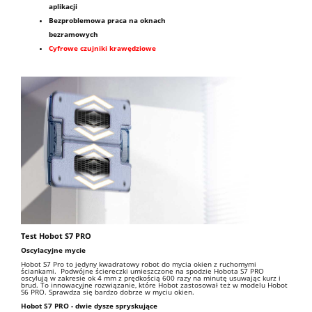
aplikacji
Bezproblemowa praca na oknach
bezramowych
Cyfrowe czujniki krawędziowe
Test Hobot S7 PRO
Oscylacyjne mycie
Hobot S7 Pro to jedyny kwadratowy robot do mycia okien z ruchomymi
ściankami. Podwójne ściereczki umieszczone na spodzie Hobota S7 PRO
oscylują w zakresie ok 4 mm z prędkością 600 razy na minutę usuwając kurz i
brud. To innowacyjne rozwiązanie, które Hobot zastosował też w modelu Hobot
S6 PRO. Sprawdza się bardzo dobrze w myciu okien.
Hobot S7 PRO - dwie dysze spryskujące