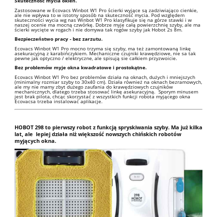
Skuteczność mycia okien.
Zastosowane w Ecovacs Winbot W1 Pro ścierki wyjące są zadziwiająco cienkie,
ale nie wpływa to w istotny sposób na skuteczność mycia. Pod względem
skuteczności wycia wg nas Winbot W1 Pro klasyfikuje się na górze stawki i w
naszej ocenie ma mocną czwórkę. Dobrze myje całą powierzchnię szyby, ale ma
ścierki wycięte w rogach i nie domywa tak rogów szyby jak Hobot 2s 8m.
Bezpieczeństwo pracy - bez zarzutu.
Ecovacs Winbot W1 Pro mocno trzyma się szyby, ma też zamontowaną linkę
asekuracyjną z karabińczykiem. Mechaniczne czujniki krawędziowe, nie sa tak
pewne jak optyczno / elektryczne, ale spisują sie całkiem przyzwoicie.
Bez problemów myje okna kwadratowe i prostokątne.
Ecovacs Winbot W1 Pro bez problemów działa na oknach, dużych i mniejszych
(minimalny rozmiar szyby to 30x40 cm). Działa również na oknach bezramowych,
ale my nie mamy zbyt dużego zaufania do krawędziowych czujników
mechanicznych, dlatego trzeba stosować linkę asekuracyjną. Sporym minusem
jest brak pilota, chcąc skorzystać z wszystkich funkcji robota myjącego okna
Ecovacsa trzeba instalować aplikacje.
HOBOT 298 to pierwszy robot z funkcją spryskiwania szyby. Ma już kilka
lat, ale lepiej działa niż większość nowszych chińskich robotów
myjących okna.