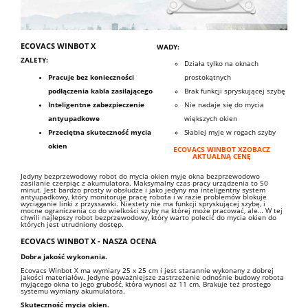
ECOVACS WINBOT X
WADY:
ZALETY:
Działa tylko na oknach
Pracuje bez konieczności
prostokątnych
podłączenia kabla zasilającego
Brak funkcji spryskującej szybę
Inteligentne zabezpieczenie
Nie nadaje się do mycia
antyupadkowe
większych okien
Przeciętna skuteczność mycia
Słabiej myje w rogach szyby
okien
ECOVACS WINBOT XZOBACZ
AKTUALNĄ CENĘ
Jedyny bezprzewodowy robot do mycia okien myje okna bezprzewodowo
zasilanie czerpiąc z akumulatora. Maksymalny czas pracy urządzenia to 50
minut. Jest bardzo prosty w obsłudze i jako jedyny ma inteligentny system
antyupadkowy, który monitoruje pracę robota i w razie problemów blokuje
wyciąganie linki z przyssawki.
Niestety nie ma funkcji spryskującej szybę, i
mocne ograniczenia co do wielkości szyby na której może pracować, ale…
W tej
chwili najlepszy robot bezprzewodowy, który warto polecić do mycia okien do
których jest utrudniony dostęp.
ECOVACS WINBOT X - NASZA OCENA
Dobra jakość wykonania.
Ecovacs Winbot X
ma wymiary 25 x 25 cm i jest starannie wykonany z dobrej
jakości materiałów. Jedyne poważniejsze zastrzeżenie odnośnie budowy robota
myjącego okna to jego grubość, która wynosi aż 11 cm.
Brakuje też prostego
systemu wymiany akumulatora.
Skuteczność mycia okien.