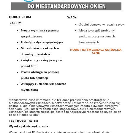
HOBOT R3 8M
WADY:
ZALETY:
Słabiej domywa w rogach szyby
Prosta wymiana systemu
Mogą wystąpić problemy
spryskującego
podczas pracy na oknach
Podwójne dysze spryskujące
bezramowych
Może działać na oknach o
HOBOT R3 8M ZOBACZ AKTUALNĄ
CENĘ
dowolnym kształcie
Zwiększony zasięg pracy do
ponad 8 m
Prosta obsługa za pomocą
pilota lub aplikacji
Wirujący ruch ścierek podczas
mycia okna
Standardowe okna w ramach, ale też duże przeszklenia prostokątne, o
niestandardowych kształtach, nieotwierane i otwierane, do których trudno się
dostać.
Okna o nietypowych kształtach wymagają robota z dwoma okrągłymi
ścierkami. Jeśli masz w domu okna standardowe, ale i o niestandardowych
kształtach, do których ciężko się dostać to najlepszym robotem do mycia okien
będzie Hobot R3 8m.
TEST HOBOT R3 8M
Wysoka jakość wykonania.
Widać że Hobot R3 8m jest starannie wykonany z bardzo dobrej jakości