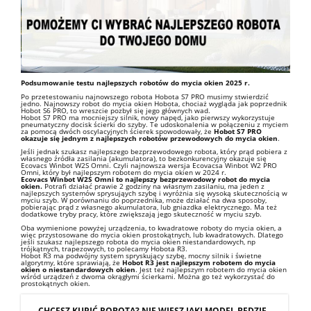
Podsumowanie testu najlepszych robotów do mycia okien 2025 r.
Po przetestowaniu najnowszego robota Hobota S7 PRO musimy stwierdzić
jedno. Najnowszy robot do mycia okien Hobota, chociaż wygląda jak poprzednik
Hobot S6 PRO, to wreszcie pozbył się jego głównych wad.
Hobot S7 PRO ma mocniejszy silnik, nowy napęd, jako pierwszy wykorzystuje
pneumatyczny docisk ścierki do szyby. Te udoskonalenia w połączeniu z myciem
za pomocą dwóch oscylacyjnych ścierek spowodowały, że
Hobot S7 PRO
okazuje się jednym z najlepszych robotów przewodowych do mycia okien
.
Jeśli jednak szukasz najlepszego bezprzewodowego robota, który prąd pobiera z
własnego źródła zasilania (akumulatora), to bezkonkurencyjny okazuje się
Ecovacs Winbot W2S Omni. Czyli najnowsza wersja Ecovacsa Winbot W2 PRO
Omni, który był najlepszym robotem do mycia okien w 2024 r.
Ecovacs Winbot W2S Omni to najlepszy bezprzewodowy robot do mycia
okien.
Potrafi działać prawie 2 godziny na własnym zasilaniu, ma jeden z
najlepszych systemów sprysująych szybę i wyróżnia się wysoką skutecznością w
myciu szyb. W porównaniu do poprzednika, może działać na dwa sposoby,
pobierając prąd z własnego akumulatora, lub gniazdka elektrycznego. Ma też
dodatkowe tryby pracy, które zwiększają jego skuteczność w myciu szyb.
Oba wymienione powyżej urządzenia, to kwadratowe roboty do mycia okien, a
więc przystosowane do mycia okien prostokątnych, lub kwadratowych. Dlatego
jeśli szukasz najlepszego robota do mycia okien niestandardowych, np
trójkątnych, trapezowych, to polecamy Hobota R3.
Hobot R3 ma podwójny system spryskujący szybę, mocny silnik i świetne
algorytmy, które sprawiają, że
Hobot R3 jest najlepszym robotem do mycia
okien o niestandardowych okien
. Jest też najlepszym robotem do mycia okien
wśród urządzeń z dwoma okrągłymi ścierkami. Można go też wykorzystać do
prostokątnych okien.
CHCESZ KUPIĆ ROBOTA? NIE WIESZ JAKI MODEL BĘDZIE