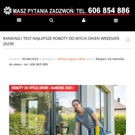
RANKING I TEST NAJLEPSZE ROBOTY DO MYCIA OKIEN WRZESIEŃ
2
2025R
Dodano:
30-08-2025
w kategorii:
roboty myjące okna
autor:
Ekspert od robotów
do okien - tel. 606 865 886