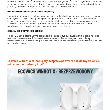
będziesz musiał stać przy oknie i cały czas spryskiwać na nie płyn. Dwa zbiorniki
wystarczą na umycie nawet kilku bardzo dużych okien. Dysze są bardzo dobrej
jakości, i można je w prosty sposób czyścić, lub wymienić.
Gwarantowane bezpieczeństwo pracy
Hobot 2s 8m ma też jeden z najmocniejszych silników. Mocno i pewnie trzyma
się szyby a to gwarantuje bezpieczną prace urządzenia. To też jedyny robot,
który z czystym sumieniem można polecić do mycia okien bezramowych. Jest w
100% bezpieczny, bo ma cyfrowo / optyczne czujniki krawędziowe, a nie
mechaniczne czujniki jak inne roboty do mycia okien.
Idealny do dużych przeszkleń
Hobot 2S 8m potrafi umyć praktycznie każdą szybę, powierzchnie szklaną o ile
ma ona prostokątny, lub kwadratowy kształt. Podobnie jak inne roboty
kwadratowe, nie działa na powierzchniach o niestandardowym kształcie i to jest
jego jedyny minus.
Ecovacs Winbot X to najlepszy bezprzewodowy robot do mycia okien
jaki obecnie możemy kupić.