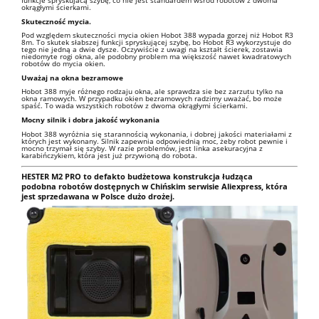
funkcje spryskujacą szybę, co nie jest standardem wśród robotów z dwoma
okrągłymi ścierkami.
Skuteczność mycia.
Pod względem skuteczności mycia okien Hobot 388 wypada gorzej niż Hobot R3
8m. To skutek słabszej funkcji spryskującej szybę, bo Hobot R3 wykorzystuje do
tego nie jedną a dwie dysze. Oczywiście z uwagi na kształt ścierek, zostawia
niedomyte rogi okna, ale podobny problem ma większość nawet kwadratowych
robotów do mycia okien.
Uważaj na okna bezramowe
Hobot 388 myje różnego rodzaju okna, ale sprawdza sie bez zarzutu tylko na
okna ramowych. W przypadku okien bezramowych radzimy uważać, bo może
spaść. To wada wszystkich robotów z dwoma okrągłymi ścierkami.
Mocny silnik i dobra jakość wykonania
Hobot 388 wyróżnia się starannością wykonania, i dobrej jakości materiałami z
których jest wykonany. Silnik zapewnia odpowiednią moc, żeby robot pewnie i
mocno trzymał się szyby. W razie problemów, jest linka asekuracyjna z
karabińczykiem, która jest już przywioną do robota.
HESTER M2 PRO to defakto budżetowa konstrukcja łudząca
podobna robotów dostępnych w Chińskim serwisie Aliexpress, która
jest sprzedawana w Polsce dużo drożej.