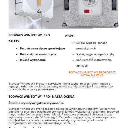
ECOVACS WINBOT W1 PRO
WADY:
ZALETY:
Działa tylko na oknach
Dwustronne dysze spryskujące
prostokątnych
Dobra skuteczność mycia
Słabiej myje w rogach szyby
Jakość wykonania
Konieczność instalowania
aplikacji
ECOVACS WINBOT W1 PROZOBACZ
AKTUALNĄ CENĘ
Ecovacs Winbot W1 Pro sam spryskuje i myje szybę, to w tej chwili jeden z
lepszych robot do mycia okien, który umyje standardowe jak i duże okna czy
przeszklenia, o ile są prostokątne.
ECOVACS WINBOT W1 PRO- NASZA OCENA
Świetna stylistyka i jakość wykonania.
Ecovacs Winbot W1 Pro to jeden z najlepiej wykonanych robotów. Ewidentnie
odstaje na plus, pod względem stylistyki, jakości wykonania i ergonomii pracy od
innych robotów myjących okna. Ma ok 4 metrowy przewód, i ciekawą rączkę
wykonaną z materiału "skórzanego". Ten robot myjący okna, od razu wpada w
oko. Jest też starannie zapakowany w estetyczny zapinany pokrowiec z
przegródkami na ścierki, dokumentacje, kable itp.