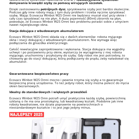
domywania krawędzi szyby za pomocą wirujących szczotek.
Dzięki zastosowaniu
potrójnych dysz
, spryskiwanie szyby jest bardzo skuteczne.
Podczas gdy inne roboty mają z tym duży problem i trzeba ręcznie spryskiwać
szybę. Mając Ecovacsa Winbot W2S Omni nie będziesz musiał stać przy oknie i
cały czas spryskiwać na nie płyn. A duża pojemność (80ml) zbiornik na płyn,
powoduje, że Ecovacs Winbot W2S Omni bez problemu poradzi sobie z umyciem
nawet największego okna.
Stacja dokująca z wbudowanym akumulatorem
Ecovacs Winbot W2S Omni składa się z dwóch elementów: robota myjącego
okna i stacji dokującej z wbudowanym akumulatorem. Nie wymaga więc
podłączania do gniazdka elektrycznego.
Całość rewelacyjne zaprojektowana i wykonana.
Stacja dokująca ma wygodny
uchwyt i po postawieniu przy oknie, wystarczy że wyciągniemy z niej robota
myjącego, uruchomimy i przyłożymy do szyby. Gdy robot nie jest potrzebny, to
chowamy go do stacji dokującej, którą podłączamy do prądu, żeby naładował się
akumulator.
Gwarantowane bezpieczeństwo pracy
Ecovacs Winbot W2S Omni mocno i pewnie trzyma się szyby a to gwarantuje
bezpieczną pracę urządzenia. To też jedyny robot, który można polecić do mycia
okien bezramowych.
Idealny do standardowych i większych przeszkleń
Ecovacs Winbot W2S Omn potrafi umyć praktycznie każdą szybę, powierzchnię
szklaną o ile ma ona prostokątny, lub kwadratowy kształt. Podobnie jak inne
roboty kwadratowe, nie działa poprawnie na powierzchniach o
niestandardowym kształcie i to jest jego jedyny minus.