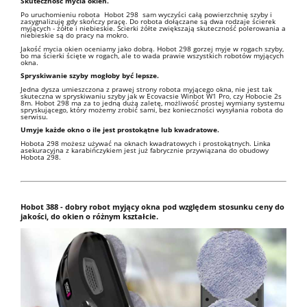
Skuteczność mycia okien.
Po uruchomieniu robota Hobot 298 sam wyczyści całą powierzchnię szyby i
zasygnalizuję gdy skończy pracę. Do robota dołączane są dwa rodzaje ścierek
myjących - żółte i niebieskie. Ścierki żółte zwiększają skuteczność polerowania a
niebieskie są do pracy na mokro.
Jakość mycia okien oceniamy jako dobrą. Hobot 298 gorzej myje w rogach szyby,
bo ma ścierki ścięte w rogach, ale to wada prawie wszystkich robotów myjących
okna.
Spryskiwanie szyby mogłoby być lepsze.
Jedna dysza umieszczona z prawej strony robota myjącego okna, nie jest tak
skuteczna w spryskiwaniu szyby jak w Ecovacsie Winbot W1 Pro, czy Hobocie 2s
8m. Hobot 298 ma za to jedną dużą zaletę, możliwość prostej wymiany systemu
spryskującego, który możemy zrobić sami, bez konieczności wysyłania robota do
serwisu.
Umyje każde okno o ile jest prostokątne lub kwadratowe.
Hobota 298 możesz używać na oknach kwadratowych i prostokątnych. Linka
asekuracyjna z karabińczykiem jest już fabrycznie przywiązana do obudowy
Hobota 298.
Hobot 388 - dobry robot myjący okna pod względem stosunku ceny do
jakości, do okien o różnym kształcie.