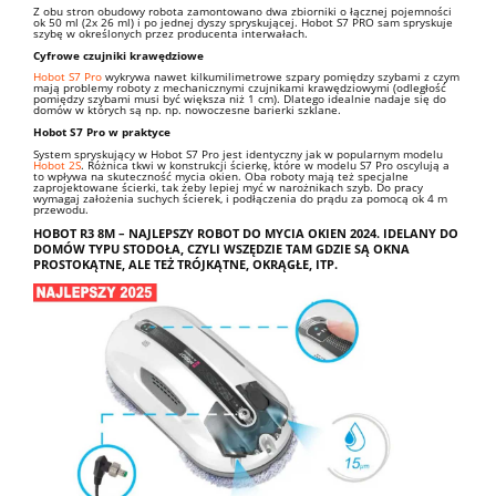
Z obu stron obudowy robota zamontowano dwa zbiorniki o łącznej pojemności
ok 50 ml (2x 26 ml) i po jednej dyszy spryskującej. Hobot S7 PRO
sam spryskuje
szybę w określonych przez producenta interwałach.
Cyfrowe czujniki krawędziowe
Hobot S7 Pro
wykrywa nawet kilkumilimetrowe szpary pomiędzy szybami z czym
mają problemy roboty z mechanicznymi czujnikami krawędziowymi (odległość
pomiędzy szybami musi być większa niż 1 cm). Dlatego idealnie nadaje się do
domów w których są np. np. nowoczesne barierki szklane.
Hobot S7 Pro w praktyce
System spryskujący w Hobot S7 Pro jest identyczny jak w popularnym modelu
Hobot 2S
. Różnica tkwi w konstrukcji ścierkę, które w modelu S7 Pro oscylują a
to wpływa na skuteczność mycia okien. Oba roboty mają też specjalne
zaprojektowane ścierki, tak żeby lepiej myć w narożnikach szyb. Do pracy
wymagaj założenia suchych ścierek, i podłączenia do prądu za pomocą ok 4 m
przewodu.
HOBOT R3 8M – NAJLEPSZY ROBOT DO MYCIA OKIEN 2024. IDELANY DO
DOMÓW TYPU STODOŁA, CZYLI WSZĘDZIE TAM GDZIE SĄ OKNA
PROSTOKĄTNE, ALE TEŻ TRÓJKĄTNE, OKRĄGŁE, ITP.