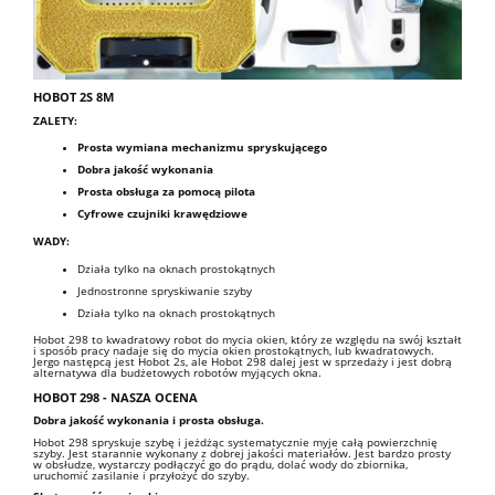
HOBOT 2S 8M
ZALETY:
Prosta wymiana mechanizmu spryskującego
Dobra jakość wykonania
Prosta obsługa za pomocą pilota
Cyfrowe czujniki krawędziowe
WADY:
Działa tylko na oknach prostokątnych
Jednostronne spryskiwanie szyby
Działa tylko na oknach prostokątnych
Hobot 298 to kwadratowy robot do mycia okien, który ze względu na swój kształt
i sposób pracy nadaje się do mycia okien prostokątnych, lub kwadratowych.
Jergo następcą jest Hobot 2s, ale Hobot 298 dalej jest w sprzedaży i jest dobrą
alternatywa dla budżetowych robotów myjących okna.
HOBOT 298
- NASZA OCENA
Dobra jakość wykonania i prosta obsługa.
Hobot 298 spryskuje szybę i jeżdżąc systematycznie myje całą powierzchnię
szyby. Jest starannie wykonany z dobrej jakości materiałów. Jest bardzo prosty
w obsłudze, wystarczy podłączyć go do prądu, dolać wody do zbiornika,
uruchomić zasilanie i przyłożyć do szyby.