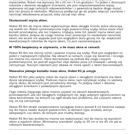
materiałów. Robot ma wymiary 34 x 20 cm i 9 cm grubości. To jeden z droższych
robotów z dwiema okrągłymi ścierkami, ale jest nieporównywalnie lepiej
wykonany od jego tańszych odpowiedników i z pewnością będzie długo służyć.
Jest też prosty w obsłudze. Wystarczy podłączyć go do prądu, włączyć zasilanie i
nacisnąć wbudowany przycisk, żeby zaczął myc okna.
Skuteczność mycia okien.
Hobot R3 8m do mycia okien wykorzystuje dwie okrągłe ścierki, które obracają
się wokół osi. Robot systematycznie myje powierzchnię szyby, która może mieć
kształt prostokątna, ale też trapezu, trójkąta, koła itd. Jakość mycia okien jest
bardzo dobra. Jedyne do czego można mieć pretensje to niedomyte narożniki
okien, ale wcale nie wypada pod tym względem dużo gorzej niż np. większość
kwadratowych robotów do mycia okien. Co jest zastanawiające.
W 100% bezpieczny w używaniu, o ile masz okna w ramach
Hobot R3 8m ma mocny silnik i pewnie trzyma się szyby. Pod tym względem to
jeden z najlepszych robotów. Na oknach w ramach, czuje się świetnie i niczego
nie można mu zarzucić. Okna bezramowe są jednak dla niego czasami
problematyczne, bo potrafi wyjechać zbyt daleko poza ich krawędź i wtedy się
zatrzymuje. Naszym zdaniem jest obawa że może upaść z okien bezramowych.
Nieważne jakiego kształtu masz okna, Hobot R3 je umyje
Hobot R3 8m jako jedyny robot do mycia okien z okrągłymi ścierkami ma dwie
dysze spryskujące szybę. Podczas mycia okna, sam spryskuje szybę, co ułatwia
mycie okien, do których jest utrudniony dostęp. To jedyny robot z dwoma
okrągłymi ścierkami z podwójnymi dyszami.
Tego robota myjącego okna, można używać na oknach kwadratowych,
prostokątnych ,ale też okrągłych, trójkątnych itp. Jego jedynym ograniczeniem są
okna bezramowe, na których na ogół działa bez problemu, ale czasami zdarza
się, że się zatrzymuje.
Hobot R3 8m dzięki zwiększonemu zasięgowi (nieco ponad 8 m) świetnie nadaje
się do mycia nawet dużych powierzchni, w domach typu stodoła, witryn
sklepowych, czy okien, do których jest trudny dostęp.
Hobot R3 8m bez problemu można też wykorzystać, też do mycia np wysokich
okien a wąskich okien. Minimalna szerokość szyby to 35 cm a nie 45 cm jak w
robotach kwadratowych.