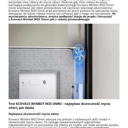
wszystkie inne roboty do mycia okien. Podczas gdy inne roboty do pracy
wymagają podłączenia do gniazdka elektrycznego Ecovacs Winbot W2S Omni
może pracować jak robot przewodowy lub zasilanyz własnego akumulatora.
Ecovacs Winbot W2S Omni prąd potrzebny do pracy pobiera ze specjalnej stacji
dokującej, do której robota można też schować gdy z niego nie korzystamy.
Po
wyczerpaniu akumulatora, można podłączyć stację do prądu i korzystać
z Ecovacs Winbot W2S Omni jak z robota przewodowego.
Test ECOVACS WINBOT W2S OMNI - najwyższa skuteczność mycia
okien, jak działa
Najlepsza skuteczność mycia okien.
Ecovacs Winbot W2S Omni okazuje się jednym z najlepszych jeśli chodzi o
skuteczność mycia okien. To zasługa zaawansowanych algorytmów,
odpowiedzialnych za poruszanie się robota po szybie, ale nade wszystko bardzo
skutecznemu systemowi nawilżania ścierki i r
ewolucyjnemu systemowi