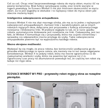
Coś za coś. Chcąc mieć bezprzewodowego robota do mycia okien, musisz iść na
pewne kompromisy. Brak funkcji spryskującej szybę, oraz ścierki wycięte w
rogach powodują, że Ecovacs Winbot X nie jest mistrzem skuteczności w myciu
okien. Za to jest wygodny w obsłudze i to najlepszy robot do mycia okien jaki
obecnie możemy kupić.
Inteligentne zabezpieczenie antupadkowe.
Ecovacs Winbot X nie ma zbyt mocnego silnika, ale ma za to jedne z najlepszych
zabezpieczeń antyupadkowych. Zamiast linki z karabińczykiem, jak w innych
robotach myjących okna, dołączana jest przyssawka z funkcją automatycznego
rozwijania i blokowania linki. W praktyce wygląda to tak, że w razie upadku
robota, automatycznie blokowane jest rozwijanie sie linki. Ciekawostką, jest tez
fakt, że Winbot X komunikuje się z przyssawka, która ma czujnik ciśnieniowy i
sprawdza czy odpowiednio mocno przylega do szyby. Takie zabezpieczenie
antyupadkowe powinno być na wyposażeniu każdego robota.
Mocno okrojone możliwości.
Wydawać by się mogło, że praca robota, bez konieczności podłączania go do
gniazdka elektrycznego to spora zaleta, ale niestety ma to też swoje negatywne
konsekwencje. Winbot X to jedyny robot, który ma mocne ograniczenia co do
maksymalnej wielkości szyby, które nie powinno być wyższe niż 2 m.
Ograniczony czas pracy na akumulatorze powoduje też, że częściej ten robot się
ładuje niż myje okna.
ECOVACS WINBOT W1 PRO - przyzwoity robot myjący okna za rozsądne
pieniądze.