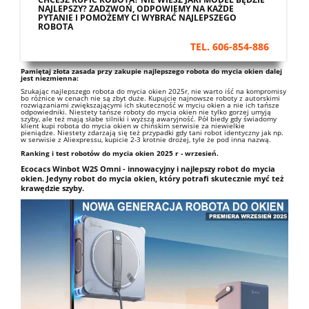
NAJLEPSZY?
ZADZWOŃ, ODPOWIEMY NA KAŻDE
PYTANIE I POMOŻEMY CI WYBRAĆ NAJLEPSZEGO
ROBOTA
TEL. 606-854-886
Pamiętaj złota zasada przy zakupie najlepszego robota do mycia okien dalej
jest niezmienna:
Szukając najlepszego robota do mycia okien 2025r, nie warto iść na kompromisy
bo różnice w cenach nie są zbyt duże. Kupujcie najnowsze roboty z autorskimi
rozwiązaniami zwiększającymi ich skuteczność w myciu okien a nie ich tańsze
odpowiedniki. Niestety tańsze roboty do mycia okien nie tylko gorzej umyją
szyby, ale też mają słabe silniki i wyższą awaryjność. Pół biedy gdy świadomy
klient kupi robota do mycia okien w chińskim serwisie za niewielkie
pieniądze. Niestety zdarzają się też przypadki gdy tani robot identyczny jak np.
w serwisie z Aliexpressu, kupicie 2-3 krotnie drożej, tyle że pod inna nazwą.
Ranking i test robotów do mycia okien 2025 r - wrzesień.
Ecocacs Winbot W2S Omni - innowacyjny i najlepszy robot do mycia
okien. Jedyny robot do mycia okien, który potrafi skutecznie myć też
krawędzie szyby.