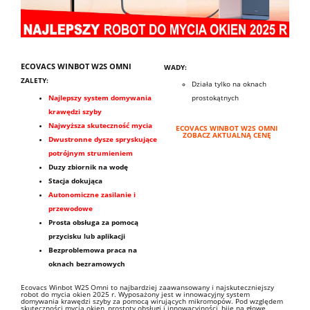
ECOVACS WINBOT W2S OMNI
WADY:
ZALETY:
Działa tylko na oknach
Najlepszy system domywania
prostokątnych
krawędzi szyby
Najwyższa skuteczność mycia
ECOVACS WINBOT W2S OMNI
ZOBACZ AKTUALNĄ CENĘ
Dwustronne dysze spryskujące
potrójnym strumieniem
Duzy zbiornik na wodę
Stacja dokująca
Autonomiczne zasilanie i
przewodowe
Prosta obsługa za pomocą
przycisku lub aplikacji
Bezproblemowa praca na
oknach bezramowych
Ecovacs Winbot W2S Omni to najbardziej zaawansowany i najskuteczniejszy
robot do mycia okien 2025 r. Wyposażony jest w innowacyjny system
domywania krawędzi szyby za pomocą wirujących mikromopów. Pod względem
skuteczności mycia okien, prostoty obsługi i innowacyjności, bije na głowę