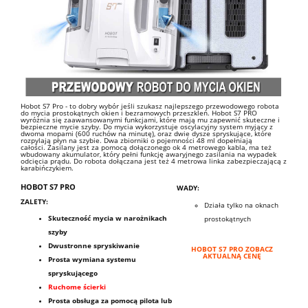
Hobot S7 Pro - to dobry wybór jeśli szukasz najlepszego przewodowego robota
do mycia prostokątnych okien i bezramowych przeszkleń. Hobot S7 PRO
wyróżnia się zaawansowanymi funkcjami, które mają mu zapewnić skuteczne i
bezpieczne mycie szyby. Do mycia wykorzystuje oscylacyjny system myjący z
dwoma mopami (600 ruchów na minutę), oraz dwie dysze spryskujące, które
rozpylają płyn na szybie. Dwa zbiorniki o pojemności 48 ml dopełniają
całości. Zasilany jest za pomocą dołączonego ok 4 metrowego kabla, ma też
wbudowany akumulator, który pełni funkcję awaryjnego zasilania na wypadek
odcięcia prądu. Do robota dołączana jest też 4 metrowa linka zabezpieczającą z
karabińczykiem.
HOBOT S7 PRO
WADY:
ZALETY:
Działa tylko na oknach
Skuteczność mycia w narożnikach
prostokątnych
szyby
Dwustronne spryskiwanie
HOBOT S7 PRO ZOBACZ
AKTUALNĄ CENĘ
Prosta wymiana systemu
spryskującego
Ruchome ścierki
Prosta obsługa za pomocą pilota lub