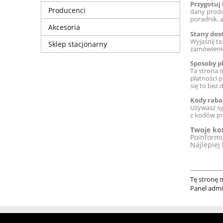
Przygotuj
Producenci
dany produ
poradnik, 
Akcesoria
Stany dos
Wyjaśnij te
Sklep stacjonarny
zamówienie
Sposoby p
Ta strona 
płatności p
się to bez 
Kody raba
Używasz sy
z kodów pr
Twoje ko
Poinformu
Najlepiej 
Tę stronę 
Panel admi