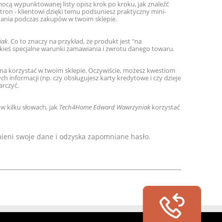
mocą wypunktowanej listy opisz krok po kroku, jak znaleźć
tron - klientowi dzięki temu podsuniesz praktyczny mini-
onania podczas zakupów w twoim sklepie.
iak
. Co to znaczy na przykład, że produkt jest "na
jakieś specjalne warunki zamawiania i zwrotu danego towaru.
ożna korzystać w twoim sklepie. Oczywiście, możesz kwestiom
h informacji (np. czy obsługujesz karty kredytowe i czy dzieje
arczyć.
 kilku słowach, jak
Tech4Home Edward Wawrzyniak
korzystać
mieni swoje dane i odzyska zapomniane hasło.