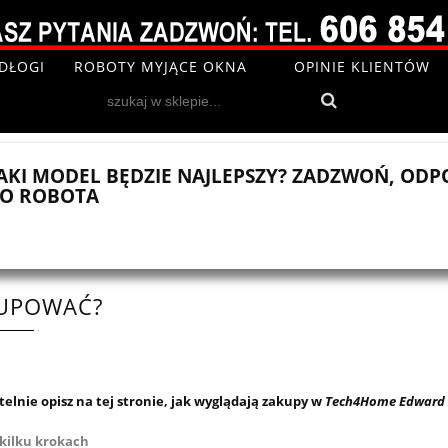
DŁOGI
ROBOTY MYJĄCE OKNA
OPINIE KLIENTÓW
AKI MODEL BĘDZIE NAJLEPSZY?
ZADZWOŃ, ODPO
GO ROBOTA
KUPOWAĆ?
ytelnie opisz na tej stronie, jak wyglądają zakupy w
Tech4Home Edward
kilku krokach