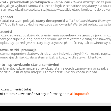
 krótki przewodnik po zakupach
w
Tech4Home Edward Wawrzyniak
: za po
kt, jak go wybrać i zamówić. Niech to będzie scenariusz przydatny dla obu s
a sam przy okazji sprawdzisz raz jeszcze wszystkie etapy konieczne do pok
tępności
ż tutaj, na czym polegają
stany dostępności
w
Tech4Home Edward Wawrzyn
"? Albo ile trwa dokładnie realizacja zamówienia? Warto też opisać, czy są 
łatności
może ci również posłużyć do wymienienia
sposobów płatności
, z jakich m
oświęcić zupełnie inną, odrębną stronę, ale zamieszczenie tutaj podstawowyc
dopłat, czy sprzedajesz na raty i czy używasz płatności PayPal) powinno wyst
towe, zniżki i promocje
stemu kuponów rabatowych lub zniżek indywidualnych? Koniecznie napisz w
omocyjnych i jak działa system zniżek w koszyku dla stałych klientów.
nto - sprawdzanie stanu zamówień
j klienta, gdzie może sprawdzać stan swoich zamówień oraz jak z
będzie, jeśli w tym miejscu zamieścisz link do konta klienta.
możesz zmieniać tutaj:
nistratora > Zawartość > Strony informacyjne >
Jak kupować?